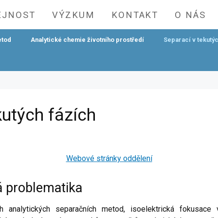
EJNOST
VÝZKUM
KONTAKT
O NÁS
etod
Analytické chemie životního prostředí
Separací v tekutý
kutých fázích
Webové stránky oddělení
 problematika
ch analytických separačních metod, isoelektrická fokusac