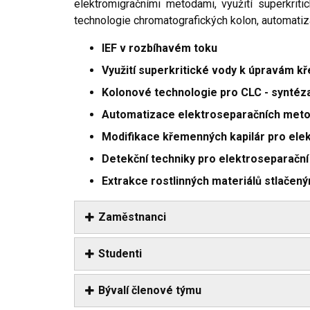
elektromigračními metodami, využití superkri
technologie chromatografických kolon, automatiz
IEF v rozbíhavém toku
Využití superkritické vody k úpravám k
Kolonové technologie pro CLC - syntéza
Automatizace elektroseparačních meto
Modifikace křemenných kapilár pro el
Detekční techniky pro elektroseparační
Extrakce rostlinných materiálů stlačený
Zaměstnanci
Studenti
Bývalí členové týmu