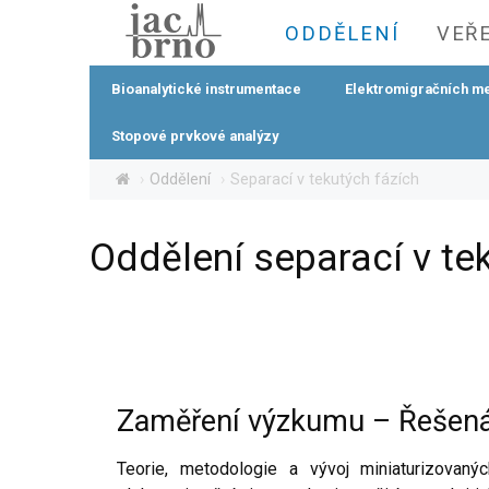
ODDĚLENÍ
VEŘ
Bioanalytické instrumentace
Elektromigračních m
Stopové prvkové analýzy
Oddělení
Separací v tekutých fázích
Oddělení separací v te
Zaměření výzkumu – Řešená
Teorie, metodologie a vývoj miniaturizovaný