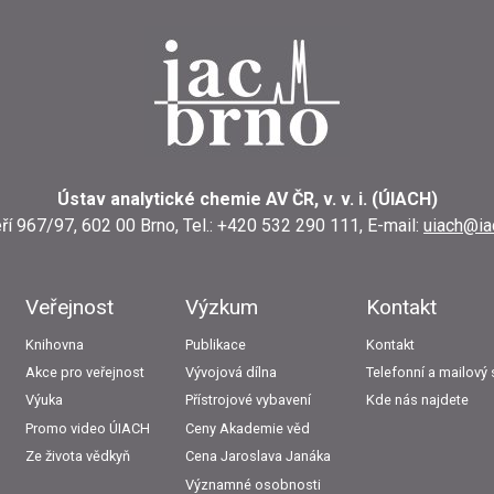
Ústav analytické chemie AV ČR, v. v. i. (ÚIACH)
ří 967/97, 602 00 Brno, Tel.: +420 532 290 111, E-mail:
uiach@ia
Veřejnost
Výzkum
Kontakt
Knihovna
Publikace
Kontakt
Akce pro veřejnost
Vývojová dílna
Telefonní a mailov
Výuka
Přístrojové vybavení
Kde nás najdete
Promo video ÚIACH
Ceny Akademie věd
Ze života vědkyň
Cena Jaroslava Janáka
Významné osobnosti