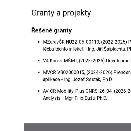
Granty a projekty
Řešené granty
MZdravČR NU22-05-00110, (2022-2025) Polym
léčbu těchto infekcí. - Ing. Jiří Šalplachta, P
V4 Korea, MŠMT, (2023-2026) Development of
MVČR VB02000015, (2024-2026) Přenosný k
aplikace - Ing. Jozef Šesták, Ph.D.
AV ČR Mobility Plus CNRS-26-04, (2026-20
Analysis - Mgr. Filip Duša, Ph.D.