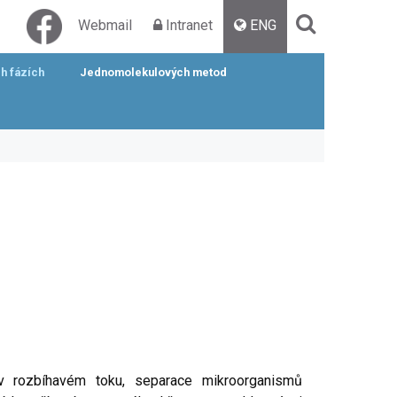
Webmail
Intranet
ENG
ch fázích
Jednomolekulových metod
e v rozbíhavém toku, separace mikroorganismů