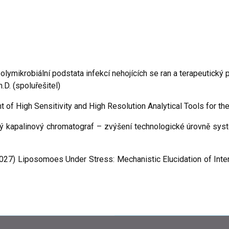
ikrobiální podstata infekcí nehojících se ran a terapeutický p
h.D. (spoluřešitel)
 High Sensitivity and High Resolution Analytical Tools for the B
apalinový chromatograf – zvýšení technologické úrovně systé
27) Liposomoes Under Stress: Mechanistic Elucidation of Inter