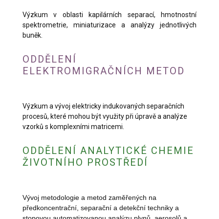
Výzkum v oblasti kapilárních separací, hmotnostní
spektrometrie, miniaturizace a analýzy jednotlivých
buněk.
ODDĚLENÍ
ELEKTROMIGRAČNÍCH METOD
Výzkum a vývoj elektricky indukovaných separačních
procesů, které mohou být využity při úpravě a analýze
vzorků s komplexními matricemi.
ODDĚLENÍ ANALYTICKÉ CHEMIE
ŽIVOTNÍHO PROSTŘEDÍ
Vývoj metodologie a metod zaměřených na
předkoncentrační, separační a detekční techniky a
stopovou automatizovanou analýzu plynů, aerosolů a