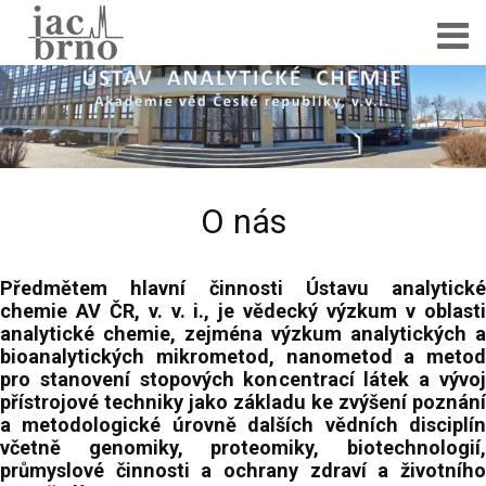
O nás
Předmětem hlavní činnosti Ústavu analytické
chemie AV ČR, v. v. i., je vědecký výzkum v oblasti
analytické chemie, zejména výzkum analytických a
bioanalytických mikrometod, nanometod a metod
pro stanovení stopových koncentrací látek a vývoj
přístrojové techniky jako základu ke zvýšení poznání
a metodologické úrovně dalších vědních disciplín
včetně genomiky, proteomiky, biotechnologií,
průmyslové činnosti a ochrany zdraví a životního