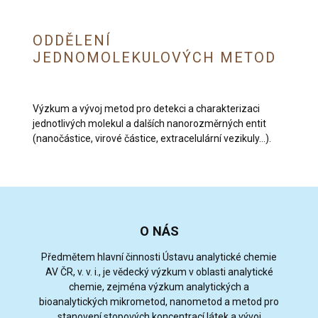
ODDĚLENÍ
JEDNOMOLEKULOVÝCH METOD
Výzkum a vývoj metod pro detekci a charakterizaci
jednotlivých molekul a dalších nanorozměrných entit
(nanočástice, virové částice, extracelulární vezikuly…).
O NÁS
Předmětem hlavní činnosti Ústavu analytické chemie
AV ČR, v. v. i., je vědecký výzkum v oblasti analytické
chemie, zejména výzkum analytických a
bioanalytických mikrometod, nanometod a metod pro
stanovení stopových koncentrací látek a vývoj