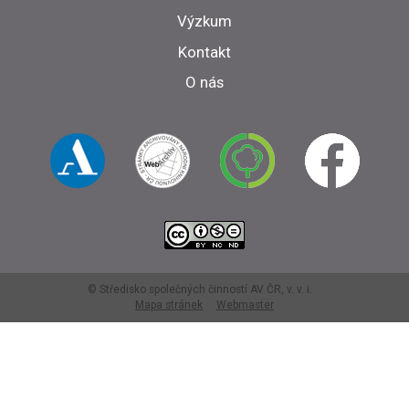
Výzkum
Kontakt
O nás
© Středisko společných činností AV ČR, v. v. i.
Mapa stránek
Webmaster