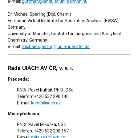
e-mail:
guttman@lendulet.uni-pannon.hu
Dr. Michael Sperling (Dipl. Chem.)
European Virtual Institute for Speciation Analysis (EVISA),
Germany
University of Münster, Institute for Inorganic and Analytical
Chemistry, Germany
e-mail:
michael.sperling@uni-muenster.de
Rada UIACH AV ČR, v. v. i.
Předseda:
RNDr. Pavel Kubáň, Ph.D., DSc.
Telefon: +420 532 290 140
E-mail:
kuban@iach.cz
Místopředseda:
RNDr. Pavel Mikuška, CSc.
Telefon: +420 532 290 167
E-mail:
mikuska@iach.cz