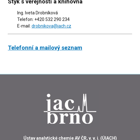
Styk s veřejností a knihovna
Ing. Iveta Drobníková
Telefon: +420 532 290 234
E-mail:
drobnikova@iach.cz
Telefonní a mailový seznam
Ústav analytické chemie AV ČR, v. v. i. (ÚIACH)