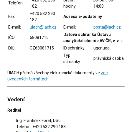
+420 532 290
Úřední
po-pá 9:00-
Telefon:
182
hodiny:
14:00
+420 532 290
Fax:
Adresa e-podatelny
182
E-mail:
uiach@iach.cz
E-mail:
posta@iach.cz
Datová schránka Ústavu
IČO:
68081715
analytické chemie AV ČR, v. v. i.
DIČ:
CZ68081715
ID schránky:
ugcnueq
Typ
právnická osoba
schránky:
ÚIACH přijímá všechny elektronické dokumenty ve
zde
uvedených formátech
Vedení
Ředitel
Ing. František Foret, DSc.
Telefon: +420 532 290 183