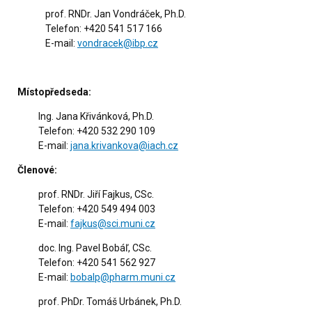
prof. RNDr. Jan Vondráček, Ph.D.
Telefon: +420 541 517 166
E-mail:
vondracek@ibp.cz
Místopředseda:
Ing. Jana Křivánková, Ph.D.
Telefon: +420 532 290 109
E-mail:
jana.krivankova@iach.cz
Členové:
prof. RNDr. Jiří Fajkus, CSc.
Telefon: +420 549 494 003
E-mail:
fajkus@sci.muni.cz
doc. Ing. Pavel Bobáľ, CSc.
Telefon: +420 541 562 927
E-mail:
bobalp@pharm.muni.cz
prof. PhDr. Tomáš Urbánek, Ph.D.