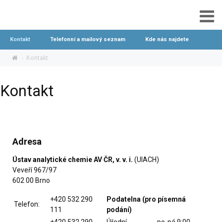
Kontakt
Telefonní a mailový seznam
Kde nás najdete
Kontakt
Kontakt
Adresa
Ústav analytické chemie AV ČR, v. v. i.
(UIACH)
Veveří 967/97
602 00 Brno
+420 532 290
Podatelna (pro písemná
Telefon:
111
podání)