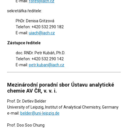
E-mail:
foret@iach.cz
sekretářka ředitele:
PhDr. Denisa Gritzová
Telefon: +420 532 290 182
E-mail:
uiach@iach.cz
Zástupce ředitele
doc. RNDr. Petr Kubáň, Ph.D.
Telefon: +420 532 290 142
E-mail:
petr.kuban@iach.cz
Mezinárodní poradní sbor Ústavu analytické
chemie AV ČR, v. v. i.
Prof. Dr. Detlev Belder
University of Leipzig, Institut of Analytical Chemistry, Germany
e-mail:
belder@uni-leipzig.de
Prof. Doo Soo Chung