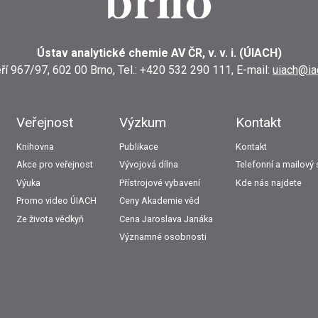
Ústav analytické chemie AV ČR, v. v. i. (ÚIACH)
ří 967/97, 602 00 Brno, Tel.: +420 532 290 111, E-mail:
uiach@ia
Veřejnost
Výzkum
Kontakt
Knihovna
Publikace
Kontakt
Akce pro veřejnost
Vývojová dílna
Telefonní a mailov
Výuka
Přístrojové vybavení
Kde nás najdete
Promo video ÚIACH
Ceny Akademie věd
Ze života vědkyň
Cena Jaroslava Janáka
Významné osobnosti