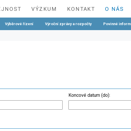
EJNOST
VÝZKUM
KONTAKT
O NÁS
Výběrové řízení
Výroční zprávy a rozpočty
Povinné infor
Koncové datum (do):