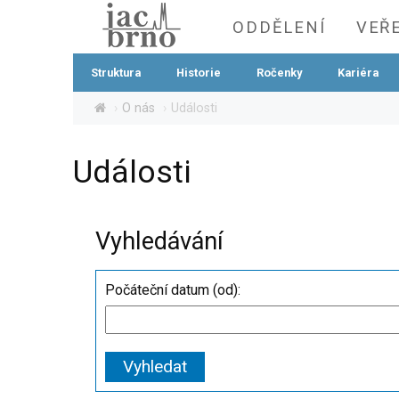
ODDĚLENÍ
VEŘ
Struktura
Historie
Ročenky
Kariéra
O nás
Události
Události
Vyhledávání
Počáteční datum (od):
Vyhledat