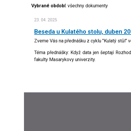
Vybrané období
: všechny dokumenty
23. 04. 2025
Beseda u Kulatého stolu, duben 20
Zveme Vás na přednášku z cyklu "Kulatý stůl" v
Téma přednášky: Když data jen šeptají Rozhodo
fakulty Masarykovy univerzity.