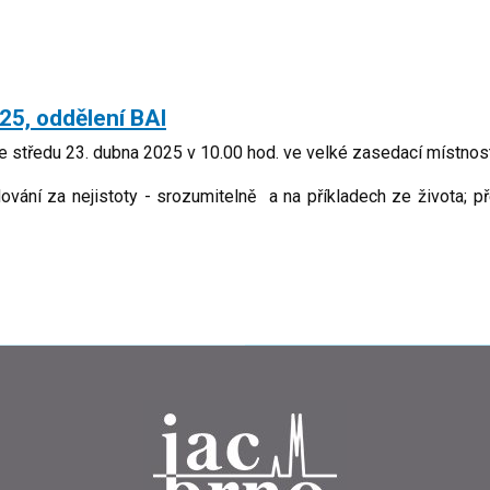
25, oddělení BAI
e středu 23. dubna 2025 v 10.00 hod. ve velké zasedací místnos
vání za nejistoty - srozumitelně a na příkladech ze života; př