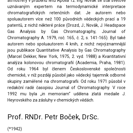
atmosféry v průběhu letu Apolla 12. Ing. Novák se stal světově
uznávaným expertem na termodynamické interpretace
chromatografických retenčních dat. Je autorem nebo
spoluautorem více než 100 původních vědeckých prací a 19
patentů, z nichž některé práce (Drozd, J.; Novák, J. Headspace
Gas Analysis by Gas Chromatography, Journal of
Chromatography A. 1979, roč. 165, č. 2, s. 141-165). Byl také
autorem nebo spoluautorem 4 knih, z nichž nejvýznamnější
jsou publikace Quantitative Analysis by Gas Chromatography
(Marcel Dekker, New York, 1975, 2. vyd. 1988) a Kvantitativní
analýza kolonovou chromatografií (Academia, Praha, 1981).
Od roku 1964 byl členem Československé společnosti
chemické, v níž později působil jako vědecký tajemník odborné
skupiny zaměřené na chromatografii. Od roku 1971 působil v
redakční radě časopisu Journal of Chromatography. V roce
1992 mu byla „in memoriam“ udělena zlatá medaile J.
Heyrovského za zásluhy v chemických vědách.
Prof. RNDr. Petr Boček, DrSc.
(*1942)