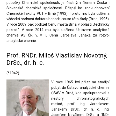
pobočky Chemické společnosti, je čestným členem České i
Slovenské chemické společnosti. Přispěl ke znovuobnovení
Chemické fakulty VUT v Brně (1992). I proto mu byla udělena
vědecká hodnost doktora honoris causa této školy (Brno, 1996).
V roce 2009 pak obdržel Cenu města Brna v oblasti „technický
pokrok“. V roce 2014 mu byla udělena Ústavem analytické
chemie AV ČR, v. v. i., Cena Jaroslava Janáka za rozvoj
analytické chemie.
Prof. RNDr. Miloš Vlastislav Novotný,
DrSc., dr. h. c.
(*1942)
V roce 1965 byl přijat na studijní
pobyt do Ústavu analytické chemie
ČSAV v Brně, kde spolupracoval s
nestory chromatografických
metod, prof. Ing. Jaroslavem
Janákem, DrSc., dr. h. c., Ing.
Josefem Novákem, DrSc. a RNDr.