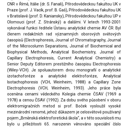
CNR v Římě, Itálie (dr. S. Fanali), Přírodovědeckou fakultou UK v
Praze (prof. J. Vacík, prof. B. Gaš), Přírodovědeckou fakultou UK
v Bratislavě (prof. D. Kaniansky), Přírodovědeckou fakultou UP v
Olomouci (prof. Z. Stránský) a dalšími. V letech 1993-2001
vykonával funkci ředitele Ústavu analytické chemie AV ČR. Byl
členem redakčních rad významných oborových světových
časopisů (Electrophoresis, Journal of Chromatography, Journal
of the Microcolumn Separations, Journal of Biochemical and
Biophysical Methods, Analytical Biochemistry, Journal of
Capillary Electrophoresis, Current Analytical Chemistry) a
Senior Deputy Editorem prestižního časopisu Electrophoresis
(Wiley-VCH). Je spoluautorem dvou monografií o analytické
izotachoforéze a analytické elektroforéze, Analytical
Isotachophoresis (VCH, Weinheim, 1988) a Capillary Zone
Electrophoresis (VCH, Weinheim, 1993). Jeho práce byla
oceněna cenami vědeckého Kolegia chemie ČSAV (1969 a
1978) a cenou ČSAV (1992). Za dobu svého působení v oboru
elektromigračních metod si prof. Boček vysloužil vysoké
mezinárodní renomé, jehož důkazem je celosvětově používaný
pojem „Brněnská elektroforetická škola“, a v této souvislosti mu
bylo u příležitosti 65. narozenin věnováno speciální číslo