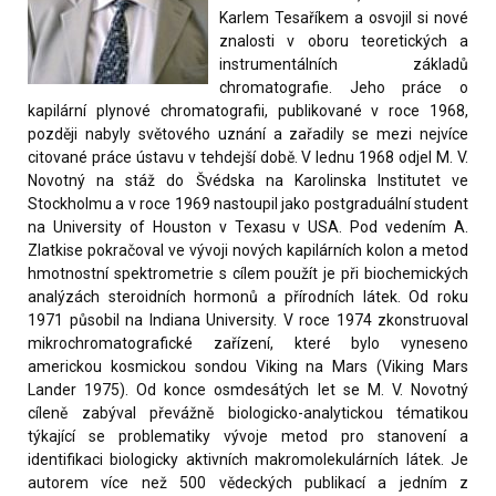
Karlem Tesaříkem a osvojil si nové
znalosti v oboru teoretických a
instrumentálních základů
chromatografie. Jeho práce o
kapilární plynové chromatografii, publikované v roce 1968,
později nabyly světového uznání a zařadily se mezi nejvíce
citované práce ústavu v tehdejší době. V lednu 1968 odjel M. V.
Novotný na stáž do Švédska na Karolinska Institutet ve
Stockholmu a v roce 1969 nastoupil jako postgraduální student
na University of Houston v Texasu v USA. Pod vedením A.
Zlatkise pokračoval ve vývoji nových kapilárních kolon a metod
hmotnostní spektrometrie s cílem použít je při biochemických
analýzách steroidních hormonů a přírodních látek. Od roku
1971 působil na Indiana University. V roce 1974 zkonstruoval
mikrochromatografické zařízení, které bylo vyneseno
americkou kosmickou sondou Viking na Mars (Viking Mars
Lander 1975). Od konce osmdesátých let se M. V. Novotný
cíleně zabýval převážně biologicko-analytickou tématikou
týkající se problematiky vývoje metod pro stanovení a
identifikaci biologicky aktivních makromolekulárních látek. Je
autorem více než 500 vědeckých publikací a jedním z