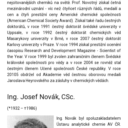
nejcitovanějších chemiků na světě. Prof. Novotný získal četná
mezinárodní uznání - víc než čtyřicet různých řádů, medailí a
cen a čtyři prestižní ceny Americké chemické společnosti
(American Chemical Society Award). Získal také řadu čestných
doktorátů, v roce 1991 čestný doktorát švédské univerzity v
Uppsale, v roce 1992 čestný doktorát chemických věd
Masarykovy univerzity v Brně, v roce 2007 čestný doktorát
Karlovy univerzity v Praze. V roce 1994 získal prestižní ocenění
časopisu Research and Development Magazine - Scientist of
the Year. V roce 1999 byl zvolen zahraničním členem Švédské
královské společnosti pro vědy a v roce 2004 se rovněž stal
čestným členem Učené společnosti České republiky. V roce
20105 obdržel od Akademie věd čestnou oborovou medaili
Jaroslava Heyrovského za zásluhy v chemických vědách.
Ing. Josef Novák, CSc.
(*1932 – †1986)
Ing. Novák byl spoluzakladatelem
Ústavu analytické chemie AV ČR.