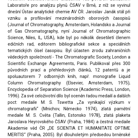
Laboratoře pro analýzu plynů ČSAV v Brně, z níž se vyvinul
dnešní Ústav analytické chemie AV ČR. Jaroslav Janák stál při
vzniku a profilování mezinárodních oborových časopisů
(Journal of Chromatography, Amsterdam, Holandsko a Journal
of Gas Chromatography, nyní Journal of Chromatographic
Science, Niles, IL, USA), kde byl po několik desetiletí členem
edičních rad, editorem bibliografické sekce a speciálních
tematických čísel časopisu. Byl účasten zrodu zahraničních
vědeckých společností - The Chromatografic Society, London a
Scientific Exchange Agreements, Paris. Publikoval přes 300
původních prací a přehledových článků, 12 patentů a je
spoluautorem 7 odborných knih, např. monografie Liquid
Column Chromatography (Elsevier, Amsterdam, 1975);
Encyclopedia of Separation Science (Academic Press, London,
1996). Za své celoživotní dílo byl oceněn řadou medailí a dalších
poct: medaile M. S. Tswetta „Za vynikající výzkum v
chromatografii“ (Mnichov, Německo 1974), zlatá pamětní
medaile M. S. Cvěta (Tallin, Estonsko 1978), zlatá plaketa
Jaroslava Heyrovského ČSAV (Praha, 1984) a čestná medaile
Akademie věd ČR „DE SCIENTIA ET HUMANITATE OPTIME
MERITIS“ (Praha, 2005). Byl dlouholetým předsedou brněnské