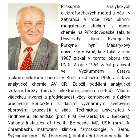
Průkopník analytických
elektroforetických metod u nás i v
zahraničí. V roce 1964 ukončil
magisterské studium v oboru
chemie na Přírodovědecké fakultě
Univerzity Jana Evangelisty
Purkyně, nyní Masarykovy
univerzity v Brně, kde také v roce
1967 získal v tomto oboru titul
RNDr. V roce 1964 začal pracovat
ve Výzkumném ústavu
makromolekulární chemie v Brně a od roku 1966 v Ústavu
analytické chemie AV ČR. Založil oddělení analytické
izotachoforézy (později elektromigračních metod). Vlastní
vědeckou invenci a předvídavost vždy kombinoval s úzkým
pracovním kontaktem s dalšími významnými světovými
oborovými pracovišti a vědci: Technickou univerzitou v
Eindhovenu, Holandsko (prof. F. M. Everaerts, Dr. J. Beckers),
National Institutes of Health, Bethesda, MD, USA (prof. A.
Chrambach), Institutem klinické farmakologie v Bernu,
Švýcarsko (prof. W. Thormann), Istituto di Cromatografia del