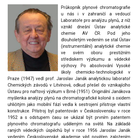
Průkopník plynové chromatografie
u nás i v zahraničí a vedoucí
Laboratoře pro analýzu plynů, z níž
vznikl dnešní Ústav analytické
chemie AV ČR. Pod jeho
dlouholetým vedením se stal Ústav
(instrumentální) analytické chemie
ve svém oboru prestižním
střediskem výzkumu a vědecké
výchovy. Po absolvování Vysoké
školy chemicko-technologické v
Praze (1947) vedl prof. Jaroslav Janák analytickou laboratoř
Chemických závodů v Litvínově, odkud přešel do vznikajícího
Ústavu pro naftový výzkum v Brně (1951). Originální Janákova
myšlenka analýzy plynů na chromatografické koloně s oxidem
uhličitým jako mobilní fází vedla k sestrojení přístroje vlastní
konstrukce. Přístroj byl patentován v Československu v roce
1952 a s odstupem času se ukázal být prvním patentem
plynového chromatografu uděleným na světě. Na základě
raných vědeckých úspěchů byl v roce 1956 Jaroslav Janák
vedením Československé akademie věd pověřen založením