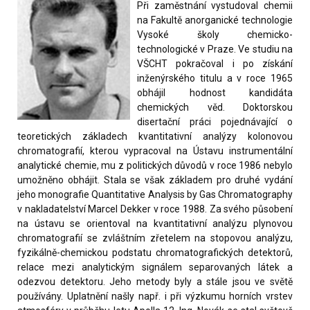
Při zaměstnání vystudoval chemii
na Fakultě anorganické technologie
Vysoké školy chemicko-
technologické v Praze. Ve studiu na
VŠCHT pokračoval i po získání
inženýrského titulu a v roce 1965
obhájil hodnost kandidáta
chemických věd. Doktorskou
disertační práci pojednávající o
teoretických základech kvantitativní analýzy kolonovou
chromatografií, kterou vypracoval na Ústavu instrumentální
analytické chemie, mu z politických důvodů v roce 1986 nebylo
umožněno obhájit. Stala se však základem pro druhé vydání
jeho monografie Quantitative Analysis by Gas Chromatography
v nakladatelství Marcel Dekker v roce 1988. Za svého působení
na ústavu se orientoval na kvantitativní analýzu plynovou
chromatografií se zvláštním zřetelem na stopovou analýzu,
fyzikálně-chemickou podstatu chromatografických detektorů,
relace mezi analytickým signálem separovaných látek a
odezvou detektoru. Jeho metody byly a stále jsou ve světě
používány. Uplatnění našly např. i při výzkumu horních vrstev