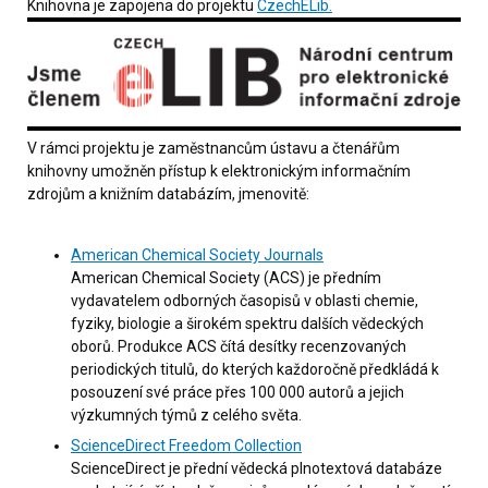
Knihovna je zapojena do projektu
CzechELib.
V rámci projektu je zaměstnancům ústavu a čtenářům
knihovny umožněn přístup k elektronickým informačním
zdrojům a knižním databázím, jmenovitě:
American Chemical Society Journals
American Chemical Society (ACS) je předním
vydavatelem odborných časopisů v oblasti chemie,
fyziky, biologie a širokém spektru dalších vědeckých
oborů. Produkce ACS čítá desítky recenzovaných
periodických titulů, do kterých každoročně předkládá k
posouzení své práce přes 100 000 autorů a jejich
výzkumných týmů z celého světa.
ScienceDirect Freedom Collection
ScienceDirect je přední vědecká plnotextová databáze