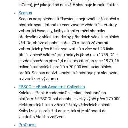
InCites), jež jako jediná na světě obsahuje Impakt Faktor.
Scopus
Scopus od společnosti Elsevier je nejrozsáhlejší citační a
abstraktovou databází recenzované vědecké literatury
zahrnující časopisy, knihy a konferenční sborníky
především z oblasti medicíny, přírodních věd a sociálních
věd. Databáze obsahuje přes 70 milionů záznamů
zahrnujících přes 5 tisíc vydavatelů a více než 23 tisíc
titulů, z nichž některé jsou pokryty již od roku 1788. Dále
je zde obsaženo přes 1,4 miliardy citací po roce 1970, 16
milionů autorských profilů a 70 000 institucionálních
profilů. Scopus nabízí i analytické nástroje pro sledování
a vizualizaci výzkumu.
EBSCO – eBook Academic Collection
Kolekce eBook Academic Collection dostupná na
platformě EBSCOhost obsahuje velký výběr přes 170 000
elektronických knih z široké škály vědeckých oblastí.
Knihy lze jak prohlížet online, tak si je stáhnout do
vlastního čtecího zařízení.
ProQuest