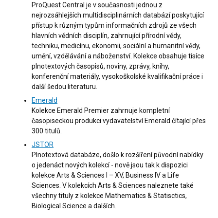
ProQuest Central je v současnosti jednou z
nejrozsáhlejších multidisciplinárních databází poskytující
přístup k různým typům informačních zdrojů ze všech
hlavních vědních disciplín, zahrnující přírodní vědy,
techniku, medicínu, ekonomii, sociální a humanitní vědy,
umění, vzdělávání a náboženství. Kolekce obsahuje tisíce
plnotextových časopisů, noviny, zprávy, knihy,
konferenční materiály, vysokoškolské kvalifikační práce i
další šedou literaturu.
Emerald
Kolekce Emerald Premier zahrnuje kompletní
časopiseckou produkci vydavatelství Emerald čítající přes
300 titulů.
JSTOR
Plnotextová databáze, došlo k rozšíření původní nabídky
o jedenáct nových kolekcí - nově jsou tak k dispozici
kolekce Arts & Sciences I – XV, Business IV a Life
Sciences. V kolekcích Arts & Sciences naleznete také
všechny tituly z kolekce Mathematics & Statisctics,
Biological Science a dalších.