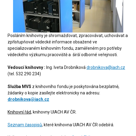
Posláním knihovny je shromažďovat, zpracovávat, uchovávat a
zpřístupňovat vědecké informace obsažené ve
specializovaném knihovním fondu, zaměřeném pro potřeby
vědeckého výzkumu pracoviště a širší odborné veřejnosti.
Vedoucí knihovny :
Ing. Iveta Drobníková
drobnikova@iach.cz
(tel. 532 290 234)
Služba MVS
z knihovního fondu je poskytována bezplatně,
žádanky o kopie zasílejte elektronicky na adresu:
drobnikova@iach.cz
Knihovní řád
, knihovny UIACH AV ČR.
Seznam časopisů
, které knihovna UIACH AV ČR odebírá.