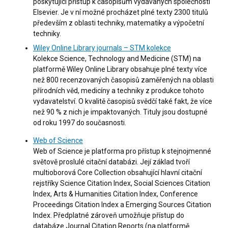
poskytující přístup k časopisům vydávaných společností
Elsevier. Je v ní možné procházet plné texty 2300 titulů
především z oblasti techniky, matematiky a výpočetní
techniky.
Wiley Online Library journals – STM kolekce
Kolekce Science, Technology and Medicine (STM) na
platformě Wiley Online Library obsahuje plné texty více
než 800 recenzovaných časopisů zaměřených na oblasti
přírodních věd, medicíny a techniky z produkce tohoto
vydavatelství. O kvalitě časopisů svědčí také fakt, že více
než 90 % z nich je impaktovaných. Tituly jsou dostupné
od roku 1997 do současnosti.
Web of Science
Web of Science je platforma pro přístup k stejnojmenné
světově proslulé citační databázi. Její základ tvoří
multioborová Core Collection obsahující hlavní citační
rejstříky Science Citation Index, Social Sciences Citation
Index, Arts & Humanities Citation Index, Conference
Proceedings Citation Index a Emerging Sources Citation
Index. Předplatné zároveň umožňuje přístup do
databáze Journal Citation Reports (na platformě